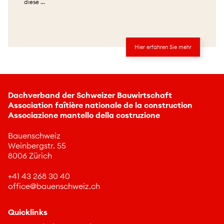
diese ...
Hier erfahren Sie mehr
Dachverband der Schweizer Bauwirtschaft
Association faîtière nationale de la construction
Associazione mantello della costruzione
Bauenschweiz
Weinbergstr. 55
8006 Zürich
+41 43 268 30 40
ff
c
b
nschw
z
ch
Quicklinks