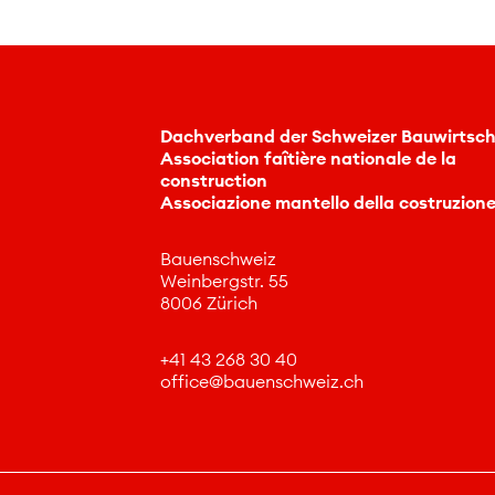
Dachverband der Schweizer Bauwirtsch
Association faîtière nationale de la
construction
Associazione mantello della costruzion
Bauenschweiz
Weinbergstr. 55
8006 Zürich
+41 43 268 30 40
ff
c
b
nschw
z
ch