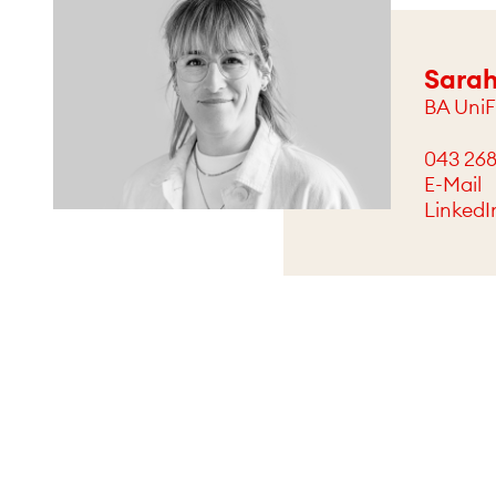
Sarah
BA UniF
043 268
E-Mail
LinkedI