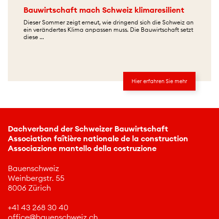
Bauwirtschaft mach Schweiz klimaresilient
Dieser Sommer zeigt erneut, wie dringend sich die Schweiz an
ein verändertes Klima anpassen muss. Die Bauwirtschaft setzt
diese ...
Hier erfahren Sie mehr
Dachverband der Schweizer Bauwirtschaft
Association faîtière nationale de la construction
Associazione mantello della costruzione
Bauenschweiz
Weinbergstr. 55
8006 Zürich
+41 43 268 30 40
ff
c
b
nschw
z
ch