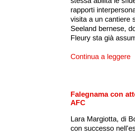
stessa abilità le sfid
rapporti interpersona
visita a un cantiere s
Seeland bernese, do
Fleury sta già assu
Continua a leggere
Falegnama con atte
AFC
Lara Margiotta, di 
con successo nell'es